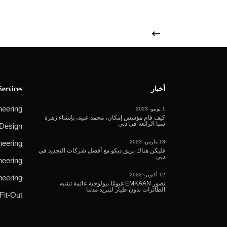
أخبار
Services
neering
1 يونيو، 2023
كيف قام مؤسس إمكان، محمد عبيد، بإنشاء زهرة
سبا الرائعة في دبي
 Design
13 مارس، 2023
eering
فليكن هناك بريق ديكو مع أفضل شركات التجديد في
دبي
neering
12 أكتوبر، 2022
neering
تصور EMKAAN غيومًا بيولوجية عائمة تشبه
الطائرات بدون طيار لتبريد مدننا
 Fit-Out